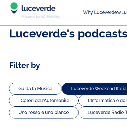
Why Luceverde
Lu
Luceverde's podcast
Filter by
Guida la Musica
Luceverde Weekend Italia
I Colori dell'Automobile
L'Informatica è do
Uno rosso e uno bianco
Luceverde Radio T