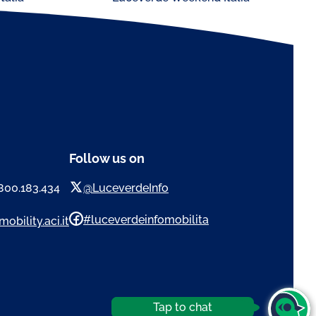
Follow us on
 800.183.434
@LuceverdeInfo
#luceverdeinfomobilita
obility.aci.it
Tap to chat