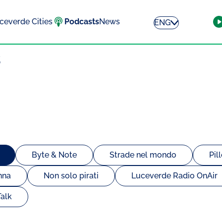
ceverde Cities
Podcasts
News
ENG
s
Byte & Note
Strade nel mondo
Pil
nna
Non solo pirati
Luceverde Radio OnAir
alk