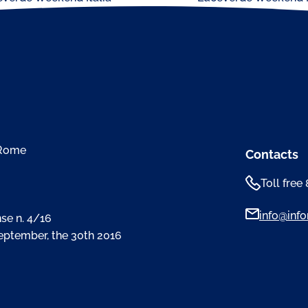
 Rome
Contacts
Toll free
info@infom
se n. 4/16
September, the 30th 2016